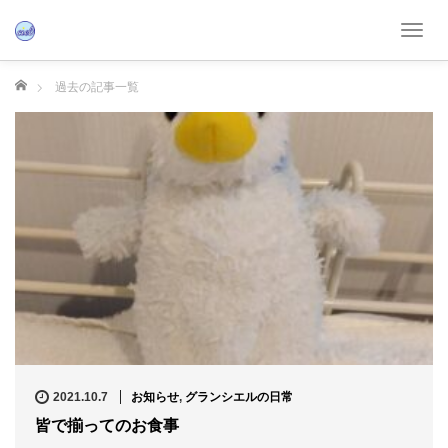
T
o
g
ホーム
過去の記事一覧
g
l
e
n
a
v
i
g
a
t
i
o
n
2021.10.7
お知らせ
,
グランシエルの日常
皆で揃ってのお食事