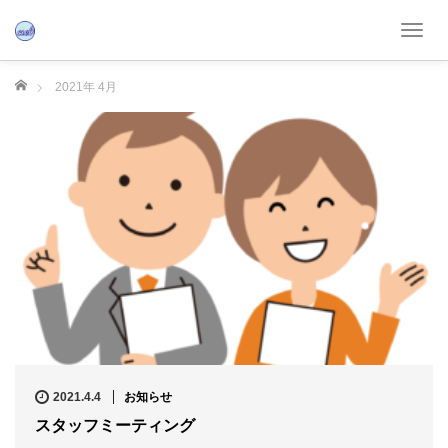
T
o
g
ホーム
2021年 4月
g
l
e
n
a
v
i
g
a
t
i
o
n
2021.4.4
お知らせ
スタッフミーティング