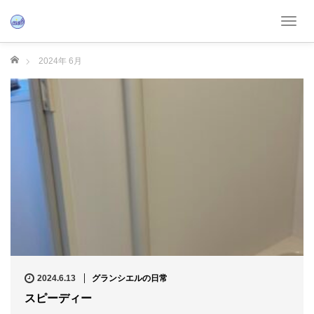
T
o
g
ホーム
2024年 6月
g
l
e
n
a
v
i
g
a
t
i
o
n
2024.6.13
グランシエルの日常
スピーディー