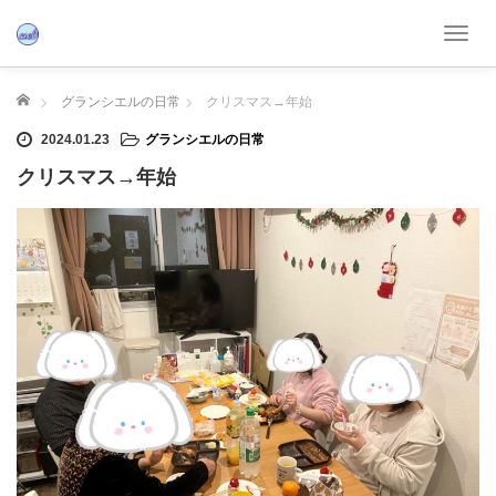
T
o
g
ホーム
グランシエルの日常
クリスマス→年始
g
l
2024.01.23
グランシエルの日常
e
クリスマス→年始
n
a
v
i
g
a
t
i
o
n