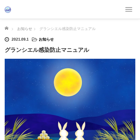
T
o
g
ホーム
お知らせ
グランシエル感染防止マニュアル
g
l
2021.09.1
お知らせ
e
グランシエル感染防止マニュアル
n
a
v
i
g
a
t
i
o
n