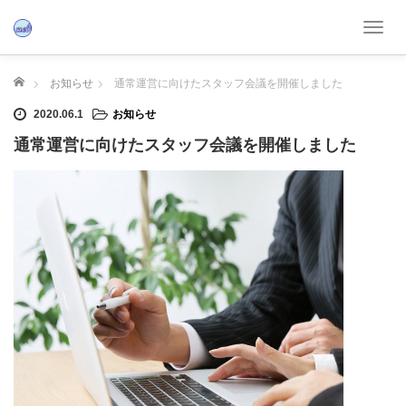
T
o
g
ホーム
お知らせ
通常運営に向けたスタッフ会議を開催しました
g
l
2020.06.1
お知らせ
e
通常運営に向けたスタッフ会議を開催しました
n
a
v
i
g
a
t
i
o
n